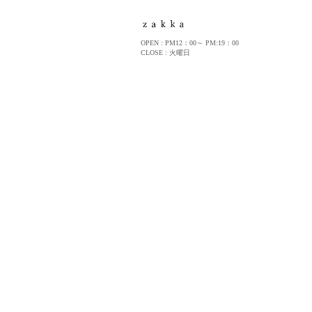
OPEN : PM12：00～ PM:19：00
CLOSE : 火曜日