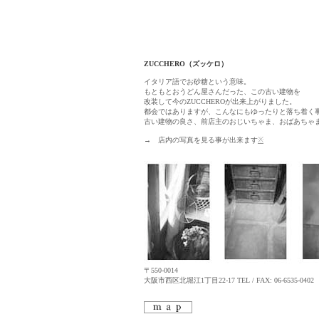
ZUCCHERO（ズッケロ）
イタリア語でお砂糖という意味。
もともとおうどん屋さんだった、この古い建物を
改装して今のZUCCHEROが出来上がりました。
都会ではありますが、こんなにもゆったりと落ち着く
古い建物の良さ、前店主のおじいちゃま、おばあちゃ
→
店内の写真を見る事が出来ます
※
〒550-0014
大阪市西区北堀江1丁目22-17 TEL / FAX: 06-6535-0402